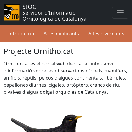
SIOC
Servidor d'Informació 
Ornitològica de Catalunya
Introducció
Atles nidificants
Atles hivernants
Projecte Ornitho.cat
Ornitho.cat és el portal web dedicat a l'intercanvi
d'informació sobre les observacions d'ocells, mamífers,
amfibis, rèptils, peixos d'aigües continentals, libèl·lules,
papallones diürnes, cigales, ortòpters, crancs de riu,
bivalves d'aigua dolça i orquídies de Catalunya.