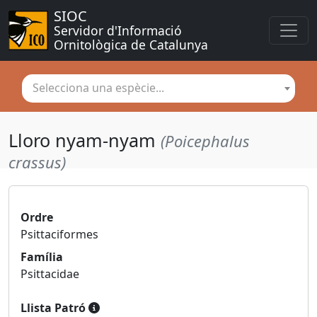
SIOC
Servidor d'Informació 
Ornitològica de Catalunya
Selecciona una espècie...
Lloro nyam-nyam
(Poicephalus
crassus)
Ordre
Psittaciformes
Família
Psittacidae
Llista Patró