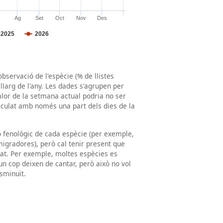
observació de l'espècie (% de llistes
llarg de l'any. Les dades s'agrupen per
valor de la setmana actual podria no ser
lculat amb només una part dels dies de la
ró fenològic de cada espècie (per exemple,
igradores), però cal tenir present que
tat. Per exemple, moltes espècies es
un cop deixen de cantar, però això no vol
sminuït.