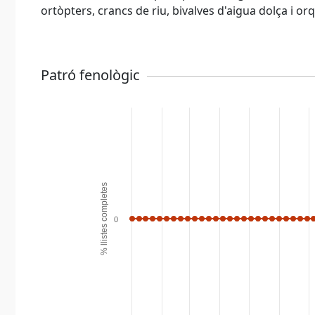
ortòpters, crancs de riu, bivalves d'aigua dolça i or
Patró fenològic