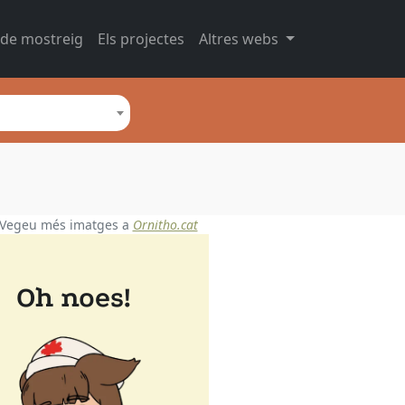
 de mostreig
Els projectes
Altres webs
Vegeu més imatges a
Ornitho.cat