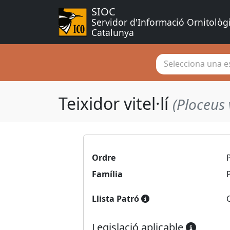
SIOC
Servidor d'Informació Ornitològ
Catalunya
Selecciona una es
Teixidor vitel·lí
(Ploceus 
Ordre
Família
Llista Patró
Legislació aplicable