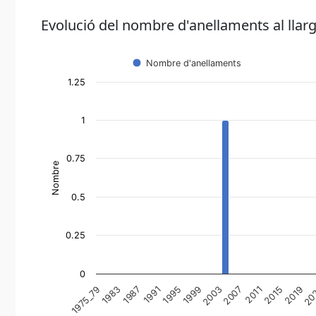
Evolució del nombre d'anellaments al llarg
Nombre d'anellaments
1.25
1
0.75
Nombre
0.5
0.25
0
1991
2011
1995
2015
1975_79
1999
2019
1983
2003
20
1987
2007