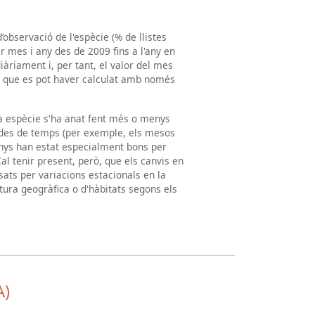
’observació de l'espècie (% de llistes
r mes i any des de 2009 fins a l'any en
iàriament i, per tant, el valor del mes
a que es pot haver calculat amb només
na espècie s'ha anat fent més o menys
íodes de temps (per exemple, els mesos
nys han estat especialment bons per
Cal tenir present, però, que els canvis en
ats per variacions estacionals en la
rtura geogràfica o d'hàbitats segons els
A)