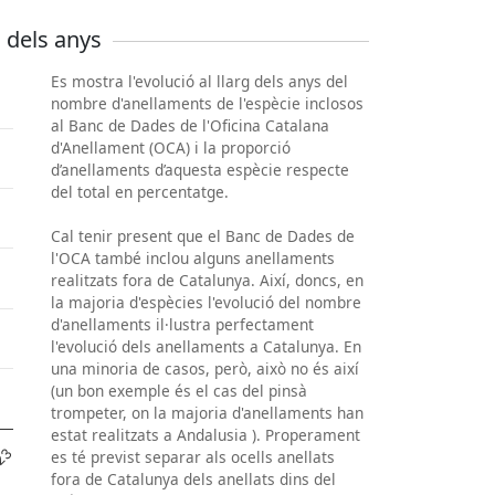
 dels anys
Es mostra l'evolució al llarg dels anys del
nombre d'anellaments de l'espècie inclosos
al Banc de Dades de l'Oficina Catalana
d'Anellament (OCA) i la proporció
d’anellaments d’aquesta espècie respecte
del total en percentatge.
Cal tenir present que el Banc de Dades de
l'OCA també inclou alguns anellaments
realitzats fora de Catalunya. Així, doncs, en
la majoria d'espècies l'evolució del nombre
d'anellaments il·lustra perfectament
l'evolució dels anellaments a Catalunya. En
una minoria de casos, però, això no és així
(un bon exemple és el cas del pinsà
trompeter, on la majoria d'anellaments han
estat realitzats a Andalusia ). Properament
23
es té previst separar als ocells anellats
fora de Catalunya dels anellats dins del