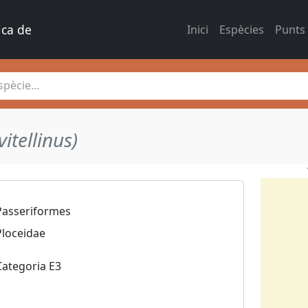
ica de 
Inici
Espècies
Punts
pècie...
vitellinus)
Passeriformes
Ploceidae
Categoria E3