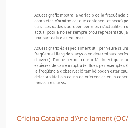
Aquest gràfic mostra la variació de la freqüència d
completes d'ornitho.cat que contenen l'espècie) pe
curs. Les dades s'agrupen per mes i s’actualitzen d
actual podria no ser sempre prou representatiu j
una part dels dies del mes.
Aquest gràfic és especialment útil per veure si u
freqüent al llarg dels anys o en determinats per
d'hivern). També permet copsar fàcilment quins a
espècies de caire irruptiu (el lluer, per exemple). 
la freqüència d'observació també poden estar caus
detectabilitat o a causa de diferències en la cobe
mesos i els anys.
Oficina Catalana d'Anellament (OC