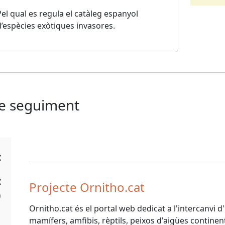
Pel qual es regula el catàleg espanyol
d’espècies exòtiques invasores.
de seguiment
t
t
Projecte Ornitho.cat
)
Ornitho.cat és el portal web dedicat a l'intercanvi 
mamífers, amfibis, rèptils, peixos d'aigües continenta