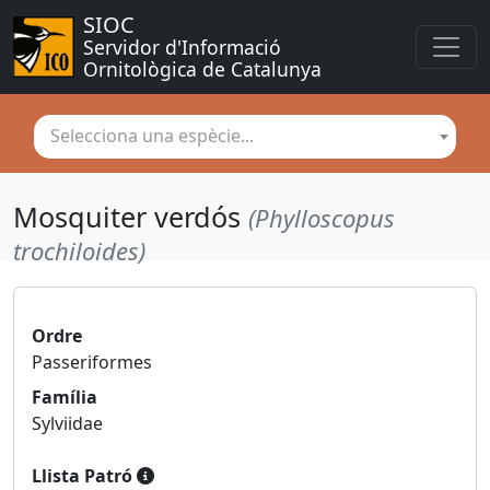
SIOC
Servidor d'Informació 
Ornitològica de Catalunya
Selecciona una espècie...
Mosquiter verdós
(Phylloscopus
trochiloides)
Ordre
Passeriformes
Família
Sylviidae
Llista Patró