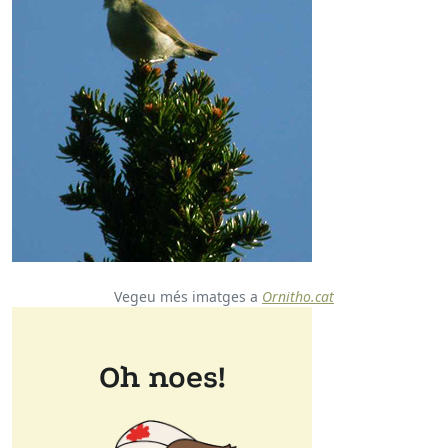
Vegeu més imatges a
Ornitho.cat