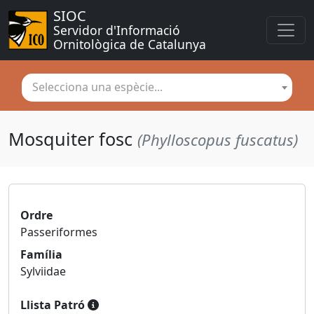
SIOC
Servidor d'Informació 
Ornitològica de Catalunya
Selecciona una espècie...
Mosquiter fosc
(Phylloscopus fuscatus)
Ordre
Passeriformes
Família
Sylviidae
Llista Patró