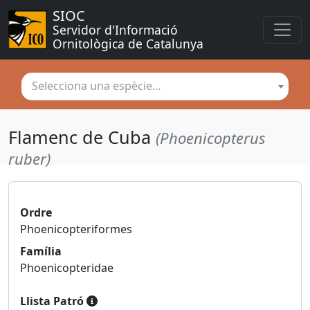
SIOC
Servidor d'Informació 
Ornitològica de Catalunya
Selecciona una espècie...
Flamenc de Cuba
(Phoenicopterus
ruber)
Ordre
Phoenicopteriformes
Família
Phoenicopteridae
Llista Patró