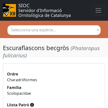
SIOC
Servidor d'Informació 
Ornitològica de Catalunya
Selecciona una espècie...
Escuraflascons becgròs
(Phalaropus
fulicarius)
Ordre
Charadriiformes
Família
Scolopacidae
Llista Patró