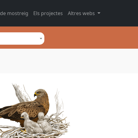
 de mostreig
Els projectes
Altres webs