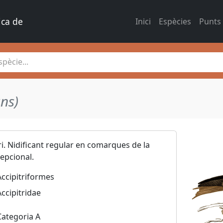
ica de 
Inici
Espècies
Punts
pècie...
ns)
ri. Nidificant regular en comarques de la
epcional.
Accipitriformes
Accipitridae
Categoria A