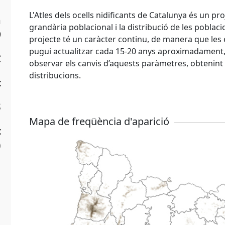
L'Atles dels ocells nidificants de Catalunya és un pr
a
grandària poblacional i la distribució de les poblacio
9
projecte té un caràcter continu, de manera que les e
pugui actualitzar cada 15-20 anys aproximadament, a
C
observar els canvis d’aquests paràmetres, obtenint t
distribucions.
t
S
Mapa de freqüència d'aparició
t
)