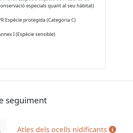
conservació especials quant al seu hàbitat)
PR Espècie protegida (Categoria C)
Annex I (Espècie sensible)
de seguiment
Atles dels ocells nidificants
s