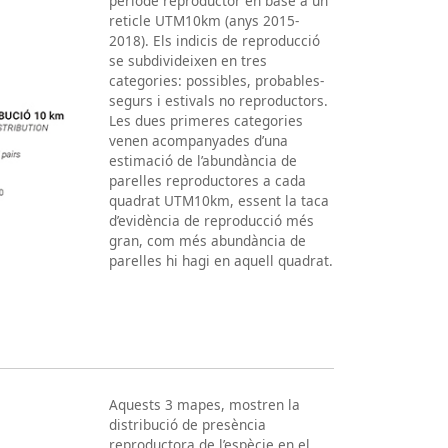
període reproductor en base a un
reticle UTM10km (anys 2015-
2018). Els indicis de reproducció
se subdivideixen en tres
categories: possibles, probables-
segurs i estivals no reproductors.
Les dues primeres categories
venen acompanyades d’una
estimació de l’abundància de
parelles reproductores a cada
quadrat UTM10km, essent la taca
d’evidència de reproducció més
gran, com més abundància de
parelles hi hagi en aquell quadrat.
Aquests 3 mapes, mostren la
distribució de presència
reproductora de l’espècie en el