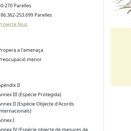
40-270 Parelles
186.362-253.699 Parelles
Projecte Nius
Propera a l'amenaça
Preocupació menor
Apèndix II
Annex III (Espècie Protegida)
Annex II (Espècie Objecte d'Acords
Internacionals)
Annex I
Annex IV (Espècie objecte de mesures de