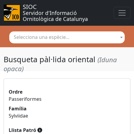
SIOC
Servidor d'Informació 
Ornitològica de Catalunya
Selecciona una espècie...
Busqueta pàl·lida oriental
(Iduna
opaca)
Ordre
Passeriformes
Família
Sylviidae
Llista Patró