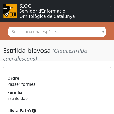
SIOC
Servidor d'Informació 
Ornitològica de Catalunya
Selecciona una espècie...
Estrilda blavosa
(Glaucestrilda
caerulescens)
Ordre
Passeriformes
Família
Estrildidae
Llista Patró