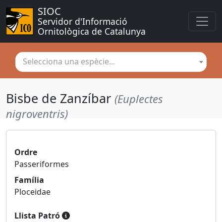
SIOC
Servidor d'Informació 
Ornitològica de Catalunya
Selecciona una espècie...
Bisbe de Zanzíbar
(Euplectes
nigroventris)
Ordre
Passeriformes
Família
Ploceidae
Llista Patró