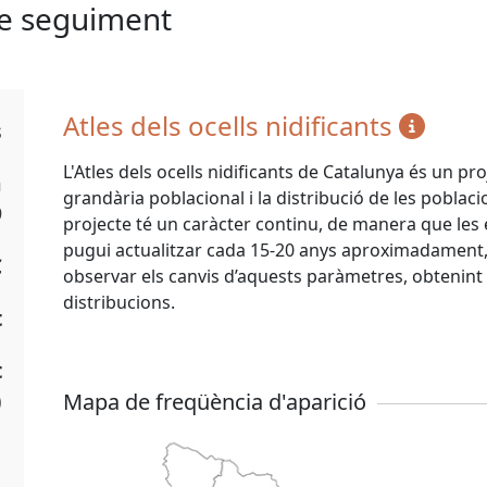
de seguiment
Atles dels ocells nidificants
s
L'Atles dels ocells nidificants de Catalunya és un pr
a
grandària poblacional i la distribució de les poblacio
9
projecte té un caràcter continu, de manera que les e
pugui actualitzar cada 15-20 anys aproximadament, a
C
observar els canvis d’aquests paràmetres, obtenint t
distribucions.
t
t
)
Mapa de freqüència d'aparició