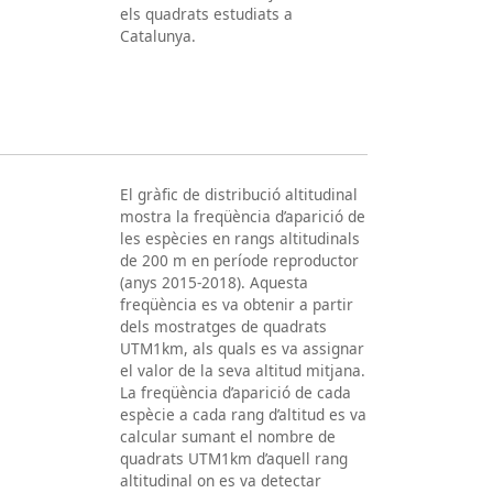
els quadrats estudiats a
Catalunya.
El gràfic de distribució altitudinal
mostra la freqüència d’aparició de
les espècies en rangs altitudinals
de 200 m en període reproductor
(anys 2015-2018). Aquesta
freqüència es va obtenir a partir
dels mostratges de quadrats
UTM1km, als quals es va assignar
el valor de la seva altitud mitjana.
La freqüència d’aparició de cada
espècie a cada rang d’altitud es va
calcular sumant el nombre de
quadrats UTM1km d’aquell rang
altitudinal on es va detectar