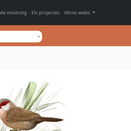
 de mostreig
Els projectes
Altres webs