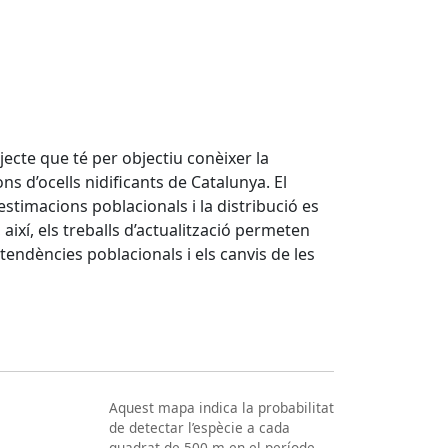
ojecte que té per objectiu conèixer la
ns d’ocells nidificants de Catalunya. El
stimacions poblacionals i la distribució es
ixí, els treballs d’actualització permeten
endències poblacionals i els canvis de les
Aquest mapa indica la probabilitat
de detectar l’espècie a cada
quadrat de 500 m en el període