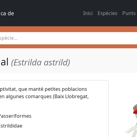
ica de 
Inici
Espècies
Punts
pècie...
gal
(Estrilda astrild)
ptivitat, que manté petites poblacions
 en algunes comarques (Baix Llobregat,
.
Passeriformes
Estrildidae