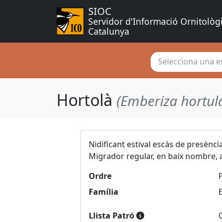
SIOC
Servidor d'Informació Ornitològ
Catalunya
Selecciona una es
Hortolà
(Emberiza hortul
Nidificant estival escàs de presència
Migrador regular, en baix nombre, ar
Ordre
Família
Llista Patró