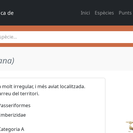
ica de 
Inici
Espècies
Punts
pècie...
ana)
 molt irregular, i més aviat localitzada.
reu del territori.
Passeriformes
Emberizidae
Categoria A