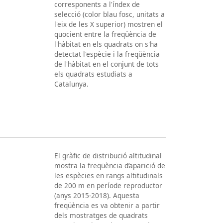
corresponents a l'índex de
selecció (color blau fosc, unitats a
l'eix de les X superior) mostren el
quocient entre la freqüència de
l'hàbitat en els quadrats on s'ha
detectat l'espècie i la freqüència
de l'hàbitat en el conjunt de tots
els quadrats estudiats a
Catalunya.
El gràfic de distribució altitudinal
mostra la freqüència d’aparició de
les espècies en rangs altitudinals
de 200 m en període reproductor
(anys 2015-2018). Aquesta
freqüència es va obtenir a partir
dels mostratges de quadrats