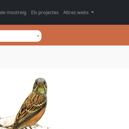
 de mostreig
Els projectes
Altres webs