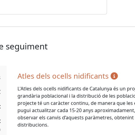
de seguiment
Atles dels ocells nidificants
s
L'Atles dels ocells nidificants de Catalunya és un pr
C
grandària poblacional i la distribució de les poblacio
projecte té un caràcter continu, de manera que les e
t
pugui actualitzar cada 15-20 anys aproximadament, a
observar els canvis d’aquests paràmetres, obtenint t
t
distribucions.
)