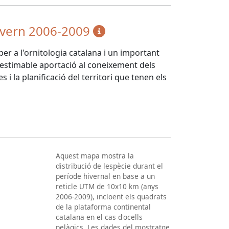
'hivern 2006-2009
per a l'ornitologia catalana i un important
nestimable aportació al coneixement dels
s i la planificació del territori que tenen els
Aquest mapa mostra la
distribució de lespècie durant el
període hivernal en base a un
reticle UTM de 10x10 km (anys
2006-2009), incloent els quadrats
de la plataforma continental
catalana en el cas d'ocells
pelàgics. Les dades del mostratge