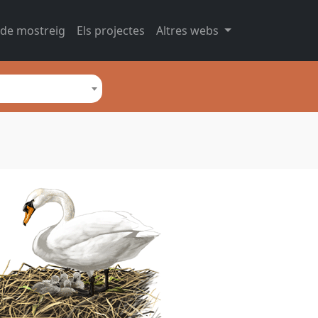
 de mostreig
Els projectes
Altres webs