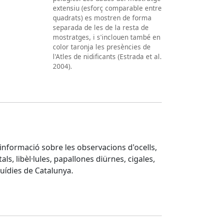
extensiu (esforç comparable entre
quadrats) es mostren de forma
separada de les de la resta de
mostratges, i s'inclouen també en
color taronja les presències de
l'Atles de nidificants (Estrada et al.
2004).
d'informació sobre les observacions d'ocells,
ls, libèl·lules, papallones diürnes, cigales,
quídies de Catalunya.