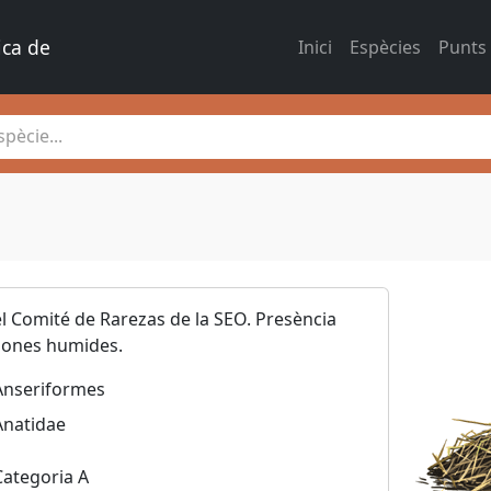
ica de 
Inici
Espècies
Punts
pècie...
l Comité de Rarezas de la SEO. Presència
 zones humides.
Anseriformes
Anatidae
Categoria A