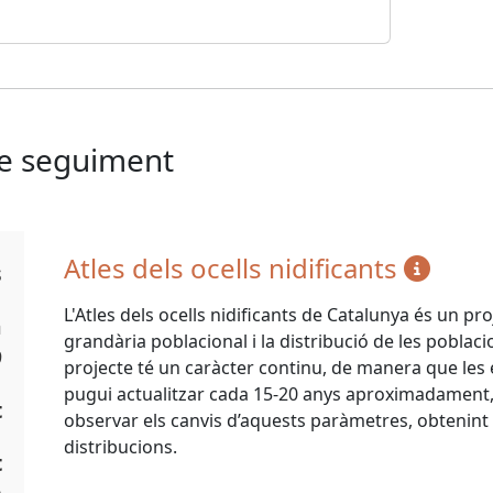
de seguiment
Atles dels ocells nidificants
s
L'Atles dels ocells nidificants de Catalunya és un pr
a
grandària poblacional i la distribució de les poblacio
9
projecte té un caràcter continu, de manera que les e
pugui actualitzar cada 15-20 anys aproximadament, a
t
observar els canvis d’aquests paràmetres, obtenint t
distribucions.
t