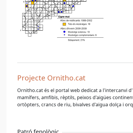
Projecte Ornitho.cat
Ornitho.cat és el portal web dedicat a l'intercanvi 
mamífers, amfibis, rèptils, peixos d'aigües continenta
ortòpters, crancs de riu, bivalves d'aigua dolça i or
Patró fenològic