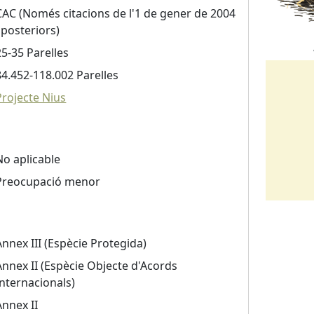
CAC (Només citacions de l'1 de gener de 2004
i posteriors)
25-35 Parelles
84.452-118.002 Parelles
Projecte Nius
No aplicable
Preocupació menor
Annex III (Espècie Protegida)
Annex II (Espècie Objecte d'Acords
Internacionals)
Annex II