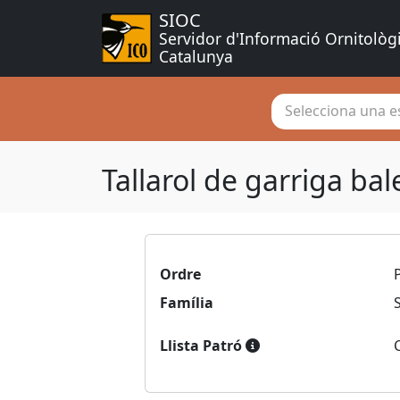
SIOC
Servidor d'Informació Ornitològ
Catalunya
Selecciona una es
Tallarol de garriga ba
Ordre
Família
Llista Patró