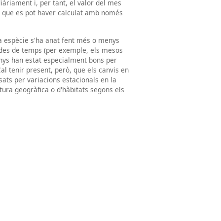
iàriament i, per tant, el valor del mes
a que es pot haver calculat amb només
na espècie s'ha anat fent més o menys
íodes de temps (per exemple, els mesos
nys han estat especialment bons per
Cal tenir present, però, que els canvis en
ats per variacions estacionals en la
rtura geogràfica o d'hàbitats segons els