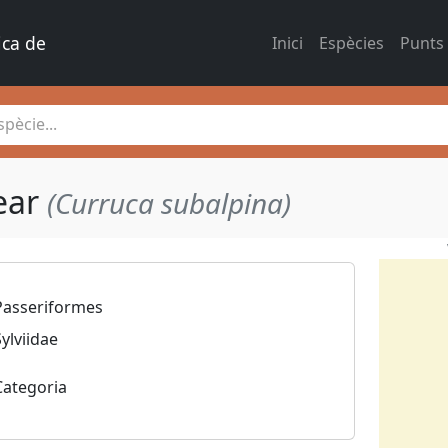
ica de 
Inici
Espècies
Punts
pècie...
lear
(Curruca subalpina)
Passeriformes
Sylviidae
Categoria