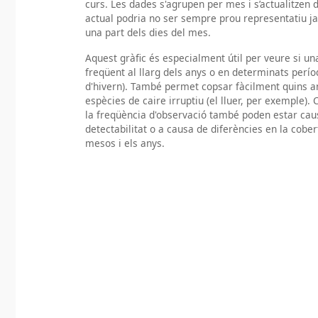
curs. Les dades s'agrupen per mes i s’actualitzen d
actual podria no ser sempre prou representatiu j
una part dels dies del mes.
Aquest gràfic és especialment útil per veure si u
freqüent al llarg dels anys o en determinats per
d'hivern). També permet copsar fàcilment quins a
espècies de caire irruptiu (el lluer, per exemple). 
la freqüència d'observació també poden estar caus
detectabilitat o a causa de diferències en la cobe
mesos i els anys.