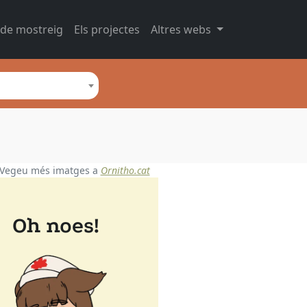
 de mostreig
Els projectes
Altres webs
Vegeu més imatges a
Ornitho.cat