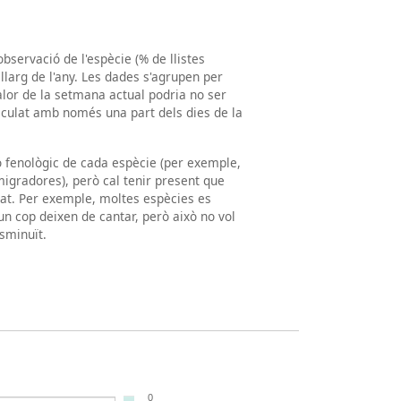
observació de l'espècie (% de llistes
llarg de l'any. Les dades s'agrupen per
valor de la setmana actual podria no ser
lculat amb només una part dels dies de la
ró fenològic de cada espècie (per exemple,
igradores), però cal tenir present que
tat. Per exemple, moltes espècies es
un cop deixen de cantar, però això no vol
sminuït.