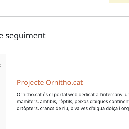
de seguiment
t
Projecte Ornitho.cat
Ornitho.cat és el portal web dedicat a l'intercanvi 
mamífers, amfibis, rèptils, peixos d'aigües continenta
ortòpters, crancs de riu, bivalves d'aigua dolça i or