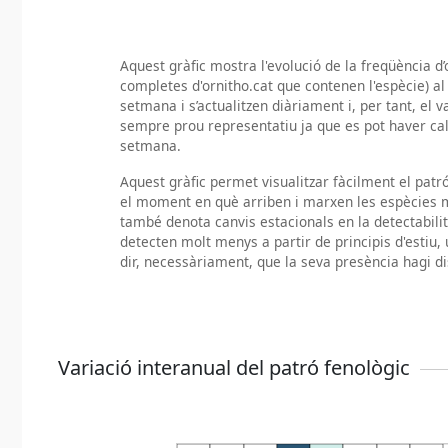
Aquest gràfic mostra l'evolució de la freqüència d’
completes d'ornitho.cat que contenen l'espècie) al 
setmana i s’actualitzen diàriament i, per tant, el 
sempre prou representatiu ja que es pot haver ca
setmana.
Aquest gràfic permet visualitzar fàcilment el pat
el moment en què arriben i marxen les espècies m
també denota canvis estacionals en la detectabili
detecten molt menys a partir de principis d'estiu, 
dir, necessàriament, que la seva presència hagi di
Variació interanual del patró fenològic