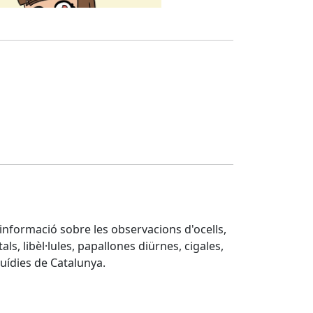
d'informació sobre les observacions d'ocells,
ls, libèl·lules, papallones diürnes, cigales,
quídies de Catalunya.