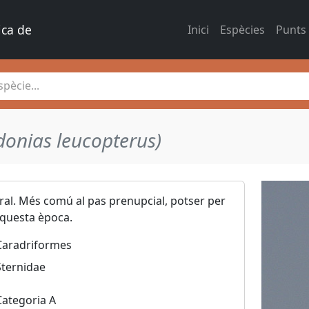
ica de 
Inici
Espècies
Punts
pècie...
donias leucopterus)
oral. Més comú al pas prenupcial, potser per
aquesta època.
Caradriformes
Sternidae
Categoria A