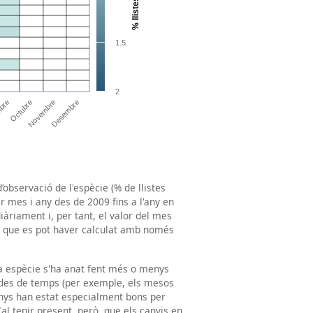
’observació de l'espècie (% de llistes
r mes i any des de 2009 fins a l'any en
iàriament i, per tant, el valor del mes
a que es pot haver calculat amb només
na espècie s'ha anat fent més o menys
íodes de temps (per exemple, els mesos
nys han estat especialment bons per
Cal tenir present, però, que els canvis en