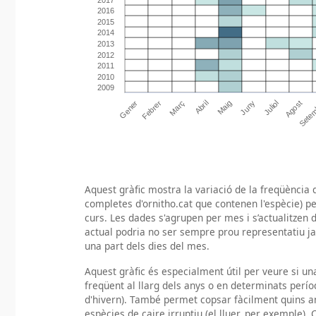
Aquest gràfic mostra la variació de la freqüència d
completes d'ornitho.cat que contenen l'espècie) pe
curs. Les dades s'agrupen per mes i s’actualitzen d
actual podria no ser sempre prou representatiu j
una part dels dies del mes.
Aquest gràfic és especialment útil per veure si u
freqüent al llarg dels anys o en determinats per
d'hivern). També permet copsar fàcilment quins a
espècies de caire irruptiu (el lluer, per exemple). 