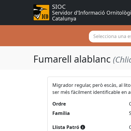
SIOC
Servidor d'Informació Ornitològ
Catalunya
Selecciona una es
Fumarell alablanc
(Chli
Migrador regular, però escàs, al lit
ser més fàcilment identificable en 
Ordre
Família
Llista Patró