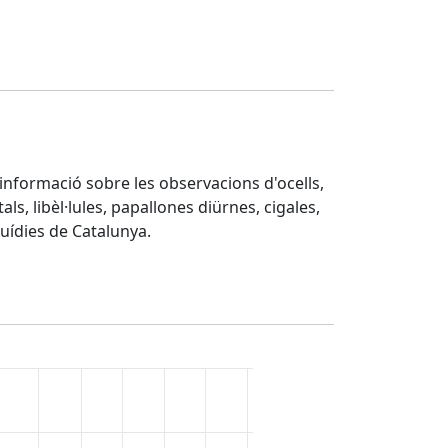
d'informació sobre les observacions d'ocells,
ls, libèl·lules, papallones diürnes, cigales,
quídies de Catalunya.