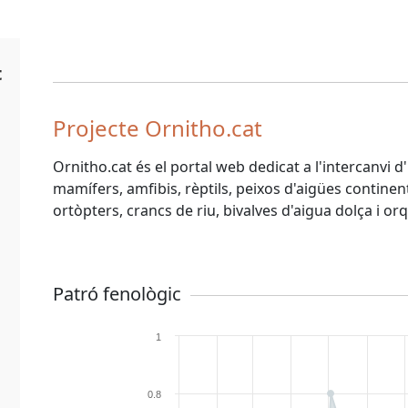
t
Projecte Ornitho.cat
Ornitho.cat és el portal web dedicat a l'intercanvi 
mamífers, amfibis, rèptils, peixos d'aigües continenta
ortòpters, crancs de riu, bivalves d'aigua dolça i or
Patró fenològic