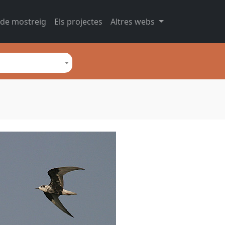
 de mostreig
Els projectes
Altres webs