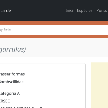
ica de 
Inici
Espècies
Punts
pècie...
garrulus)
Passeriformes
Bombycillidae
Categoria A
CRSEO