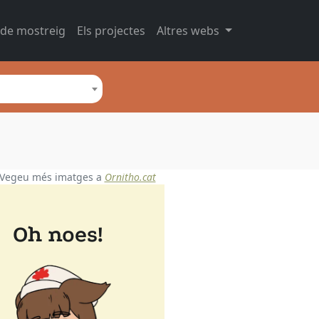
 de mostreig
Els projectes
Altres webs
Vegeu més imatges a
Ornitho.cat