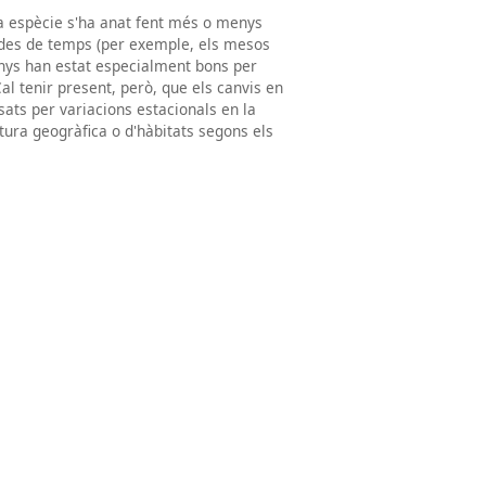
na espècie s'ha anat fent més o menys
íodes de temps (per exemple, els mesos
nys han estat especialment bons per
Cal tenir present, però, que els canvis en
ats per variacions estacionals en la
rtura geogràfica o d'hàbitats segons els