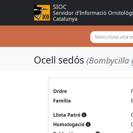
SIOC
Servidor d'Informació Ornitològ
Catalunya
Selecciona una es
Ocell sedós
(Bombycilla 
Ordre
Família
Llista Patró
Homologació