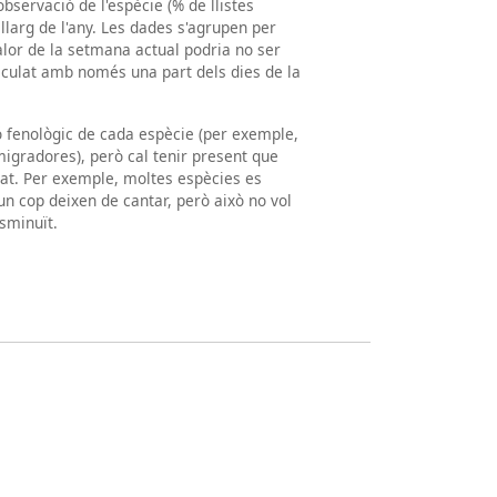
observació de l'espècie (% de llistes
llarg de l'any. Les dades s'agrupen per
valor de la setmana actual podria no ser
lculat amb només una part dels dies de la
ró fenològic de cada espècie (per exemple,
igradores), però cal tenir present que
tat. Per exemple, moltes espècies es
un cop deixen de cantar, però això no vol
sminuït.