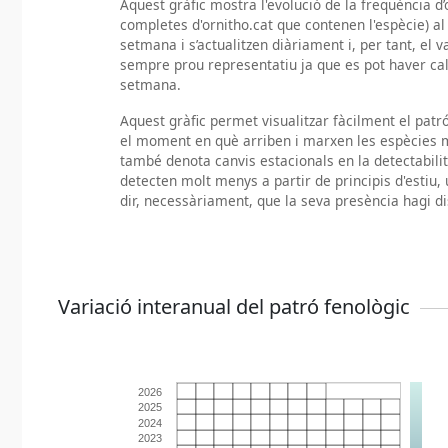
Aquest gràfic mostra l'evolució de la freqüència d’
completes d'ornitho.cat que contenen l'espècie) al 
setmana i s’actualitzen diàriament i, per tant, el 
sempre prou representatiu ja que es pot haver ca
setmana.
Aquest gràfic permet visualitzar fàcilment el pat
el moment en què arriben i marxen les espècies m
també denota canvis estacionals en la detectabili
detecten molt menys a partir de principis d'estiu, 
dir, necessàriament, que la seva presència hagi di
Variació interanual del patró fenològic