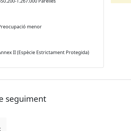
650.200-1.267.000 Parelles
Preocupació menor
Annex II (Espècie Estrictament Protegida)
de seguiment
t