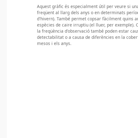
Aquest gràfic és especialment útil per veure si u
freqüent al llarg dels anys o en determinats per
d'hivern). També permet copsar fàcilment quins a
espècies de caire irruptiu (el lluer, per exemple). 
la freqüència d'observació també poden estar caus
detectabilitat o a causa de diferències en la cobe
mesos i els anys.