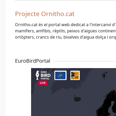
Projecte Ornitho.cat
Ornitho.cat és el portal web dedicat a l'intercanvi 
mamífers, amfibis, rèptils, peixos d'aigües continenta
ortòpters, crancs de riu, bivalves d'aigua dolça i or
EuroBirdPortal