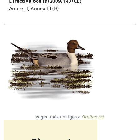
Directiva ocells (2009/147/CE)
Annex II, Annex III (B)
Vegeu més imatges a
Ornitho.cat